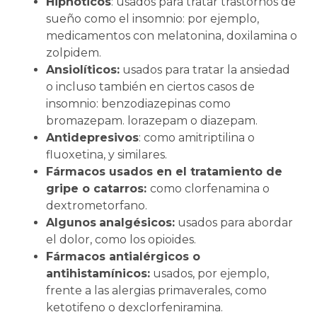
Hipnóticos
: usados para tratar trastornos de
sueño como el insomnio: por ejemplo,
medicamentos con melatonina, doxilamina o
zolpidem.
Ansiolíticos:
usados para tratar la ansiedad
o incluso también en ciertos casos de
insomnio: benzodiazepinas como
bromazepam. lorazepam o diazepam.
Antidepresivos
: como amitriptilina o
fluoxetina, y similares.
Fármacos usados en el tratamiento de
gripe o catarros:
como clorfenamina o
dextrometorfano.
Algunos
analgésicos:
usados para abordar
el dolor, como los opioides.
Fármacos antialérgicos o
antihistamínicos:
usados, por ejemplo,
frente a las alergias primaverales, como
ketotifeno o dexclorfeniramina.