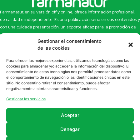
Farmanatur, en su versión off y online, ofrece información profesional,
de calidad e independiente. Es una publicación seria en sus contenidos y
con una cuidada presentación, un soporte eficaz para la promoción de
productos y novedades.
Gestionar el consentimiento
Inicio
Noticias
de las cookies
La revista
Entrevistas
Para ofrecer las mejores experiencias, utilizamos tecnologías como las
Newsletter
Artículos
cookies para almacenar y/o acceder a la información del dispositivo. El
Eco Multimedia
Escaparate
consentimiento de estas tecnologías nos permitirá procesar datos como
Contacto
Enlaces de interés
el comportamiento de navegación o las identificaciones únicas en este
sitio. No consentir o retirar el consentimiento, puede afectar
SUSCRÍBETE A NUESTRO NEWSLETTER
negativamente a ciertas características y funciones.
Puedes suscribirte a nuestro newsletter rellenando el formulario en
Gestionar los servicios
la sección de
Newsletter
Aceptar
Denegar