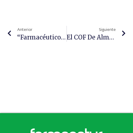
Anterior
Siguiente
“Farmacéuticos: Respondiendo A Las Necesidades Sanitarias Globales; Facilitando Soluciones Locales”, Lema Del Día Mundial Del Farmacéutico
El COF De Almería, Al Lado De Los Ciudadanos Con La Sección ‘Farmaconsejos De Verano’