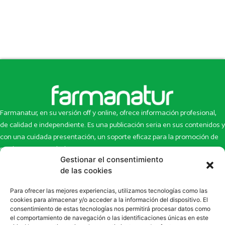
Farmanatur, en su versión off y online, ofrece información profesional,
de calidad e independiente. Es una publicación seria en sus contenidos y
con una cuidada presentación, un soporte eficaz para la promoción de
productos y novedades.
Gestionar el consentimiento
Inicio
Noticias
de las cookies
La revista
Entrevistas
Para ofrecer las mejores experiencias, utilizamos tecnologías como las
Newsletter
Artículos
cookies para almacenar y/o acceder a la información del dispositivo. El
Eco Multimedia
Escaparate
consentimiento de estas tecnologías nos permitirá procesar datos como
Contacto
Enlaces de interés
el comportamiento de navegación o las identificaciones únicas en este