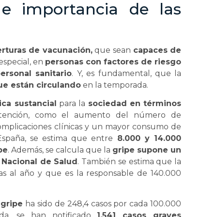
e importancia de las
rturas de vacunación,
que sean
capaces de
 especial, en
personas con factores de riesgo
ersonal sanitario
. Y, es fundamental, que la
ue están circulando
en la temporada.
ca sustancial
para la
sociedad en términos
tención, como el aumento del número de
 complicaciones clínicas y un mayor consumo de
España, se estima que entre
8.000 y 14.000
pe
. Además, se calcula que la
gripe supone un
 Nacional de Salud
. También se estima que la
as al año y que es la responsable de 140.000
 gripe
ha sido de 248,4 casos por cada 100.000
ada, se han notificado
1.541 casos graves