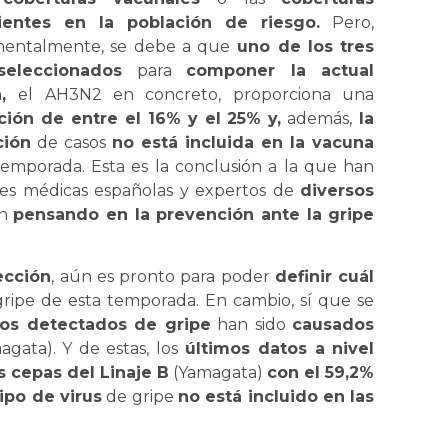
cientes en la población de riesgo.
Pero,
entalmente, se debe a que
uno de los tres
seleccionados
para
componer la actual
a,
el AH3N2 en concreto, proporciona una
ción de entre el 16% y el 25% y,
además,
la
ción
de casos
no está incluida en la vacuna
 temporada. Esta es la conclusión a la que han
ades médicas españolas y expertos de
diversos
án
pensando en la prevención ante la gripe
ección
, aún es pronto para poder
definir cuál
gripe de esta temporada. En cambio, sí que se
sos detectados de gripe
han sido
causados
agata). Y de estas, los
últimos datos a nivel
 cepas del Linaje B
(Yamagata)
con el 59,2%
tipo de virus
de gripe
no está incluido en las