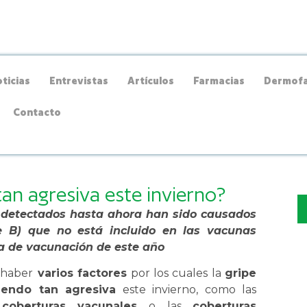
ticias
Entrevistas
Artículos
Farmacias
Dermofa
Contacto
tan agresiva este invierno?
e detectados hasta ahora han sido causados
je B) que no está incluido en las vacunas
a de vacunación de este año
haber
varios factores
por los cuales la
gripe
iendo tan agresiva
este invierno, como las
 coberturas vacunales
o las
coberturas