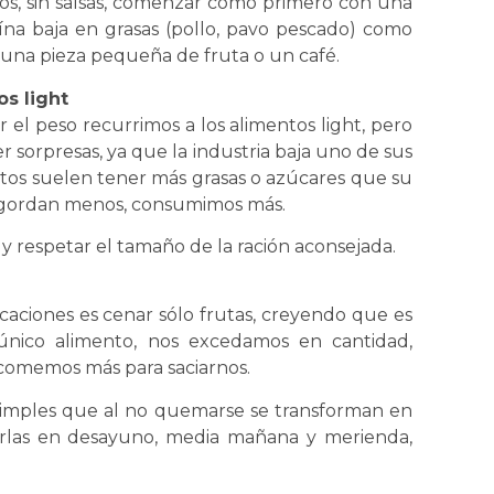
los, sin salsas, comenzar como primero con una
ína baja en grasas (pollo, pavo pescado) como
una pieza pequeña de fruta o un café.
s light
l peso recurrimos a los alimentos light, pero
 sorpresas, ya que la industria baja uno de sus
ntos suelen tener más grasas o azúcares que su
ngordan menos, consumimos más.
y respetar el tamaño de la ración aconsejada.
aciones es cenar sólo frutas, creyendo que es
único alimento, nos excedamos en cantidad,
comemos más para saciarnos.
 simples que al no quemarse se transforman en
rlas en desayuno, media mañana y merienda,