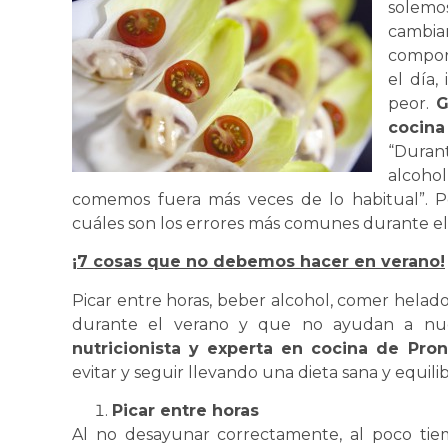
solemos
cambia
compor
el día,
peor.
G
cocin
“Duran
alcoho
comemos fuera más veces de lo habitual”. 
cuáles son los errores más comunes durante el
¡7 cosas que no debemos hacer en verano!
Picar entre horas, beber alcohol, comer hela
durante el verano y que no ayudan a nu
nutricionista y experta en cocina de Pro
evitar y seguir llevando una dieta sana y equili
Picar entre horas
Al no desayunar correctamente, al poco tie