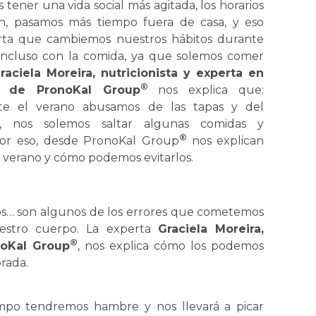
 tener una vida social más agitada, los horarios
n, pasamos más tiempo fuera de casa, y eso
ta que cambiemos nuestros hábitos durante
 incluso con la comida, ya que solemos comer
raciela Moreira,
nutricionista y experta en
®
a de PronoKal Group
nos explica que:
te el verano abusamos de las tapas y del
l, nos solemos saltar algunas comidas y
®
Por eso, desde PronoKal Group
nos explican
 verano y cómo podemos evitarlos.
dos… son algunos de los errores que cometemos
estro cuerpo. La experta
Graciela Moreira,
®
noKal Group
, nos explica cómo los podemos
brada.
mpo tendremos hambre y nos llevará a picar