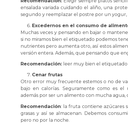
Recomendación:
Elegir siempre platos sencil
ensalada variada cuidando el aliño, una prote
segundo y reemplazar el postre por un yogur, 
Excedernos en el consumo de alimento
Muchas veces y pensando en bajar o mantener e
si no miramos bien el etiquetado podemos tener
nutrientes pero aumenta otro, así estos alime
versión entera. Además, que pensando que e
Recomendación:
leer muy bien el etiquetado 
Cenar frutas
Otro error muy frecuente estemos o no de vac
bajo en calorías. Seguramente como es el 
además por ser un alimento con mucha agua, 
Recomendación
: la fruta contiene azúcares
grasas y así se almacenan. Debemos consumi
pero no por la noche.