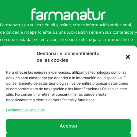
Farmanatur, en su versión off y online, ofrece información profesional,
de calidad e independiente. Es una publicación seria en sus contenidos y
con una cuidada presentación, un soporte eficaz para la promoción de
productos y novedades.
Gestionar el consentimiento
Inicio
Noticias
de las cookies
La revista
Entrevistas
Para ofrecer las mejores experiencias, utilizamos tecnologías como las
Newsletter
Artículos
cookies para almacenar y/o acceder a la información del dispositivo. El
Eco Multimedia
Escaparate
consentimiento de estas tecnologías nos permitirá procesar datos como
Contacto
Enlaces de interés
el comportamiento de navegación o las identificaciones únicas en este
sitio. No consentir o retirar el consentimiento, puede afectar
SUSCRÍBETE A NUESTRO NEWSLETTER
negativamente a ciertas características y funciones.
Puedes suscribirte a nuestro newsletter rellenando el formulario en
Gestionar los servicios
la sección de
Newsletter
Aceptar