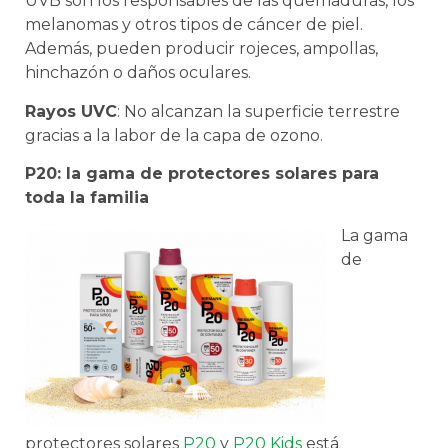
UVB son los responsables de las quemaduras, los
melanomas y otros tipos de cáncer de piel.
Además, pueden producir rojeces, ampollas,
hinchazón o daños oculares.
Rayos UVC
: No alcanzan la superficie terrestre
gracias a la labor de la capa de ozono.
P20: la gama de protectores solares para
toda la familia
La gama
de
protectores solares
P20
y
P20 Kids
está