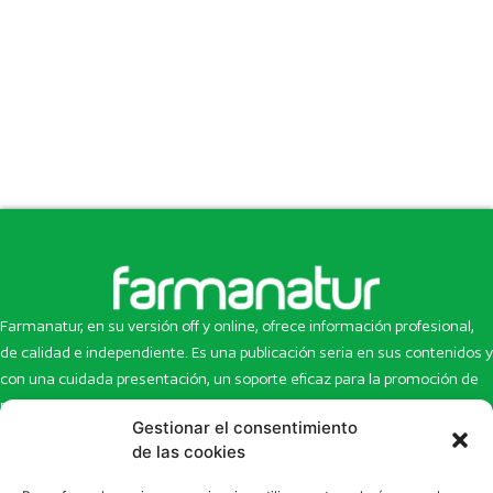
Farmanatur, en su versión off y online, ofrece información profesional,
de calidad e independiente. Es una publicación seria en sus contenidos y
con una cuidada presentación, un soporte eficaz para la promoción de
productos y novedades.
Gestionar el consentimiento
Inicio
Noticias
de las cookies
La revista
Entrevistas