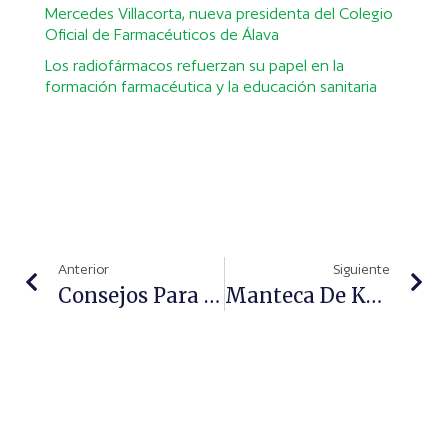
Mercedes Villacorta, nueva presidenta del Colegio
Oficial de Farmacéuticos de Álava
Los radiofármacos refuerzan su papel en la
formación farmacéutica y la educación sanitaria
Anterior
Siguiente
Consejos Para Una Correcta Higiene Íntima Femenina
Manteca De Karité: Evidencia Y Aplicaciones Dermatológicas En La Farmacia