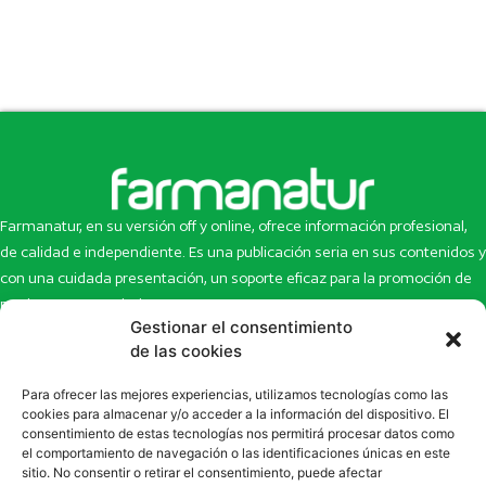
Farmanatur, en su versión off y online, ofrece información profesional,
de calidad e independiente. Es una publicación seria en sus contenidos y
con una cuidada presentación, un soporte eficaz para la promoción de
productos y novedades.
Gestionar el consentimiento
Inicio
Noticias
de las cookies
La revista
Entrevistas
Para ofrecer las mejores experiencias, utilizamos tecnologías como las
Newsletter
Artículos
cookies para almacenar y/o acceder a la información del dispositivo. El
Eco Multimedia
Escaparate
consentimiento de estas tecnologías nos permitirá procesar datos como
Contacto
Enlaces de interés
el comportamiento de navegación o las identificaciones únicas en este
sitio. No consentir o retirar el consentimiento, puede afectar
SUSCRÍBETE A NUESTRO NEWSLETTER