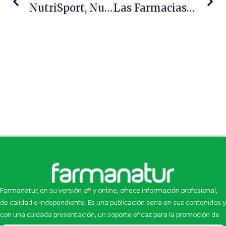
NutriSport, Nuevo Colaborador De La Fundación Freno Al ICTUS
Las Farmacias De Ourense Realizan Más De 6.000 Test Rápidos Para Detectar Anticuerpos Frente Al SARS-COV-2
Farmanatur, en su versión off y online, ofrece información profesional,
de calidad e independiente. Es una publicación seria en sus contenidos y
con una cuidada presentación, un soporte eficaz para la promoción de