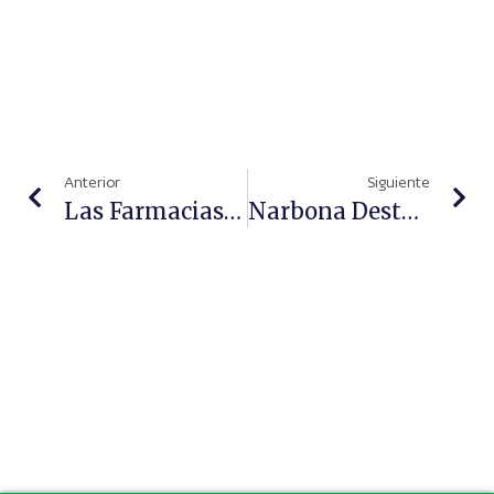
Anterior
Siguiente
Las Farmacias De Galicia Prepararán Sistemas Personalizados De Dosificación (SPD) Para Mejorar La Adherencia A Los Tratamientos
Narbona Destaca “el Papel De Las Farmacias En Cohesión Social Y Territorial, Salud Pública, Actividad Económica Y Creación De Empleo”