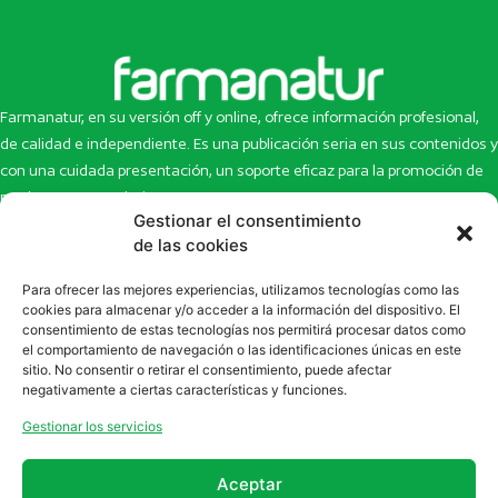
Farmanatur, en su versión off y online, ofrece información profesional,
de calidad e independiente. Es una publicación seria en sus contenidos y
con una cuidada presentación, un soporte eficaz para la promoción de
productos y novedades.
Gestionar el consentimiento
Inicio
Noticias
de las cookies
La revista
Entrevistas
Para ofrecer las mejores experiencias, utilizamos tecnologías como las
Newsletter
Artículos
cookies para almacenar y/o acceder a la información del dispositivo. El
Eco Multimedia
Escaparate
consentimiento de estas tecnologías nos permitirá procesar datos como
Contacto
Enlaces de interés
el comportamiento de navegación o las identificaciones únicas en este
sitio. No consentir o retirar el consentimiento, puede afectar
SUSCRÍBETE A NUESTRO NEWSLETTER
negativamente a ciertas características y funciones.
Puedes suscribirte a nuestro newsletter rellenando el formulario en
Gestionar los servicios
la sección de
Newsletter
Aceptar