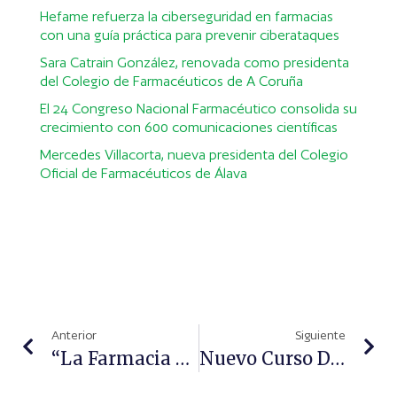
Hefame refuerza la ciberseguridad en farmacias
con una guía práctica para prevenir ciberataques
Sara Catrain González, renovada como presidenta
del Colegio de Farmacéuticos de A Coruña
El 24 Congreso Nacional Farmacéutico consolida su
crecimiento con 600 comunicaciones científicas
Mercedes Villacorta, nueva presidenta del Colegio
Oficial de Farmacéuticos de Álava
Anterior
Siguiente
“La Farmacia Asistencial Es El Seguro De Vida De Nuestra Profesión”, Paula Payá, Presidenta Del COFRM
Nuevo Curso Del Consejo General Para Promover La Intervención Del Farmacéutico En Afecciones De Oído, Nariz Y Garganta