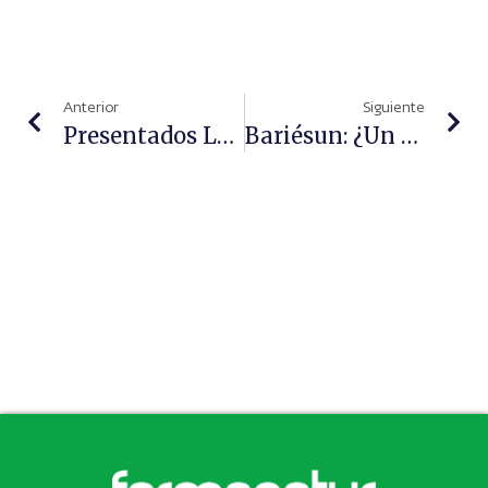
Anterior
Siguiente
Presentados Los Congresos Mundial Y Nacional De Farmacia Ante La Asamblea De La Agrupación Farmacéutica Europea (PGEU)
Bariésun: ¿Un Aftersun O Mejor Una Crema Hidratante?