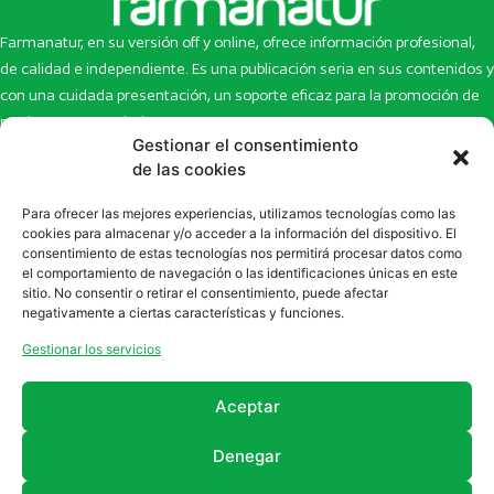
Farmanatur, en su versión off y online, ofrece información profesional,
de calidad e independiente. Es una publicación seria en sus contenidos y
con una cuidada presentación, un soporte eficaz para la promoción de
productos y novedades.
Gestionar el consentimiento
Inicio
Noticias
de las cookies
La revista
Entrevistas
Para ofrecer las mejores experiencias, utilizamos tecnologías como las
Newsletter
Artículos
cookies para almacenar y/o acceder a la información del dispositivo. El
Eco Multimedia
Escaparate
consentimiento de estas tecnologías nos permitirá procesar datos como
Contacto
Enlaces de interés
el comportamiento de navegación o las identificaciones únicas en este
sitio. No consentir o retirar el consentimiento, puede afectar
SUSCRÍBETE A NUESTRO NEWSLETTER
negativamente a ciertas características y funciones.
Puedes suscribirte a nuestro newsletter rellenando el formulario en
Gestionar los servicios
la sección de
Newsletter
Aceptar
Denegar