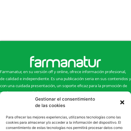
Farmanatur, en su versión off y online, ofrece información profesional,
de calidad e independiente. Es una publicación seria en sus contenidos y
con una cuidada presentación, un soporte eficaz para la promoción de
productos y novedades.
Gestionar el consentimiento
Inicio
Noticias
de las cookies
La revista
Entrevistas
Para ofrecer las mejores experiencias, utilizamos tecnologías como las
Newsletter
Artículos
cookies para almacenar y/o acceder a la información del dispositivo. El
Eco Multimedia
Escaparate
consentimiento de estas tecnologías nos permitirá procesar datos como