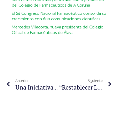
del Colegio de Farmacéuticos de A Coruña
El 24 Congreso Nacional Farmacéutico consolida su
crecimiento con 600 comunicaciones científicas
Mercedes Villacorta, nueva presidenta del Colegio
Oficial de Farmacéuticos de Álava
Anterior
Siguiente
Una Iniciativa De Clínica Dermatológica Internacional (CDI) Para Concienciar Sobre El Cáncer Cutáneo
“Restablecer La Funcionalidad De La Barrera Cutánea Es Un Factor Clave En El Tratamiento De La Psoriasis”, Dra. Ana Morales Callaghan