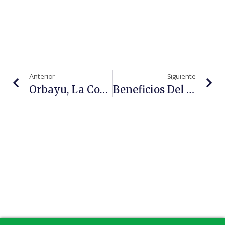
Anterior
Siguiente
Orbayu, La Cosmética Que Cala En Tu Piel
Beneficios Del Sérum Endocare C Ferulic EDAFENCE