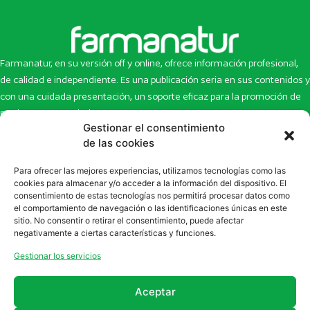
Farmanatur, en su versión off y online, ofrece información profesional,
de calidad e independiente. Es una publicación seria en sus contenidos y
con una cuidada presentación, un soporte eficaz para la promoción de
productos y novedades.
Gestionar el consentimiento
Inicio
Noticias
de las cookies
La revista
Entrevistas
Para ofrecer las mejores experiencias, utilizamos tecnologías como las
Newsletter
Artículos
cookies para almacenar y/o acceder a la información del dispositivo. El
Eco Multimedia
Escaparate
consentimiento de estas tecnologías nos permitirá procesar datos como
Contacto
Enlaces de interés
el comportamiento de navegación o las identificaciones únicas en este
sitio. No consentir o retirar el consentimiento, puede afectar
SUSCRÍBETE A NUESTRO NEWSLETTER
negativamente a ciertas características y funciones.
Puedes suscribirte a nuestro newsletter rellenando el formulario en
Gestionar los servicios
la sección de
Newsletter
Aceptar