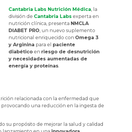
Cantabria Labs Nutrición Médica
, la
división de
Cantabria Labs
experta en
nutrición clínica, presenta
NMCLA
DIABET PRO
, un nuevo suplemento
nutricional enriquecido con
Omega 3
y Arginina
para el
paciente
diabético
en
riesgo de desnutrición
y necesidades aumentadas de
energía y proteínas
.
utrición relacionada con la enfermedad que
l, provocando una reducción en la ingesta de
do su propósito de mejorar la salud y calidad
vo lanzamiento en una
innovadora