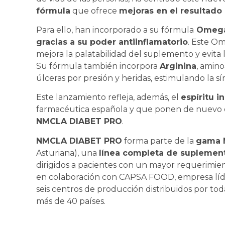
fórmula
que ofrece
mejoras en el resultado 
Para ello, han incorporado a su fórmula
Omega
gracias a su poder antiinflamatorio
. Este Om
mejora la palatabilidad del suplemento y evita l
Su fórmula también incorpora
Arginina
, amin
úlceras por presión y heridas, estimulando la sí
Este lanzamiento refleja, además, el
espíritu 
farmacéutica española y que ponen de nuevo d
NMCLA DIABET PRO
.
NMCLA DIABET PRO
forma parte de la
gama
Asturiana), una
línea completa de suplemen
dirigidos a pacientes con un mayor requerimie
en colaboración con CAPSA FOOD, empresa líde
seis centros de producción distribuidos por tod
más de 40 países.