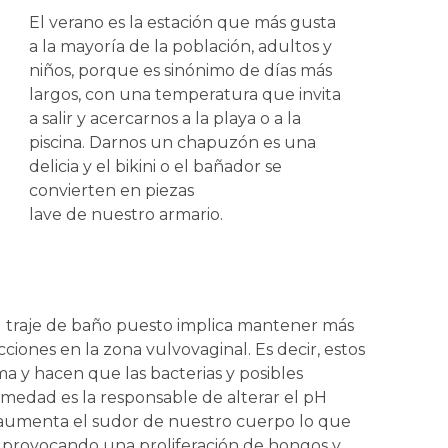
El verano es la estación que más gusta
a la mayoría de la población, adultos y
niños, porque es sinónimo de días más
largos, con una temperatura que invita
a salir y acercarnos a la playa o a la
piscina. Darnos un chapuzón es una
delicia y el bikini o el bañador se
convierten en piezas
lave de nuestro armario.
el traje de baño puesto implica mantener más
iones en la zona vulvovaginal. Es decir, estos
tima y hacen que las bacterias y posibles
medad es la responsable de alterar el pH
, aumenta el sudor de nuestro cuerpo lo que
, provocando una proliferación de hongos y