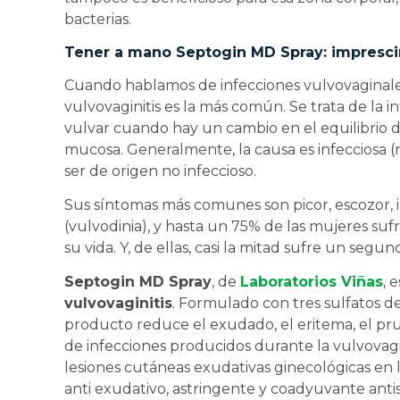
bacterias.
Tener a mano Septogin MD Spray: impresci
Cuando hablamos de infecciones vulvovaginale
vulvovaginitis es la más común. Se trata de la i
vulvar cuando hay un cambio en el equilibrio d
mucosa. Generalmente, la causa es infecciosa (m
ser de origen no infeccioso.
Sus síntomas más comunes son picor, escozor, 
(vulvodinia), y hasta un 75% de las mujeres sufr
su vida. Y, de ellas, casi la mitad sufre un segun
Septogin MD Spray
, de
Laboratorios Viñas
, 
vulvovaginitis
. Formulado con tres sulfatos de
producto reduce el exudado, el eritema, el prurit
de infecciones producidos durante la vulvovagin
lesiones cutáneas exudativas ginecológicas en l
anti exudativo, astringente y coadyuvante ant