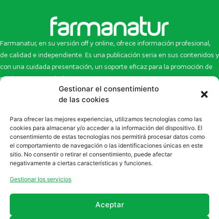
Farmanatur, en su versión off y online, ofrece información profesional,
de calidad e independiente. Es una publicación seria en sus contenidos y
con una cuidada presentación, un soporte eficaz para la promoción de
productos y novedades.
Gestionar el consentimiento
Inicio
Noticias
de las cookies
La revista
Entrevistas
Para ofrecer las mejores experiencias, utilizamos tecnologías como las
Newsletter
Artículos
cookies para almacenar y/o acceder a la información del dispositivo. El
Eco Multimedia
Escaparate
consentimiento de estas tecnologías nos permitirá procesar datos como
Contacto
Enlaces de interés
el comportamiento de navegación o las identificaciones únicas en este
sitio. No consentir o retirar el consentimiento, puede afectar
SUSCRÍBETE A NUESTRO NEWSLETTER
negativamente a ciertas características y funciones.
Puedes suscribirte a nuestro newsletter rellenando el formulario en
Gestionar los servicios
la sección de
Newsletter
Aceptar