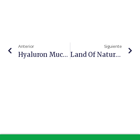
Anterior
Siguiente
Hyaluron Mucus: Hidratación Y Regeneración En Formato Gel Para La Sequedad Vaginal
Land Of Nature Vuelve Con Su Edición Especial UBUNTU Navidad Que Querrás Usar Todo El Año