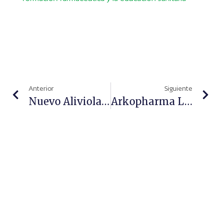
Anterior
Siguiente
Nuevo Aliviolas Soft De Aboca: Libera El Intestino Con Delicadeza
Arkopharma Lanza Una Fórmula Natural Para Reducir El Cansancio Asociado Al Déficit De Hierro