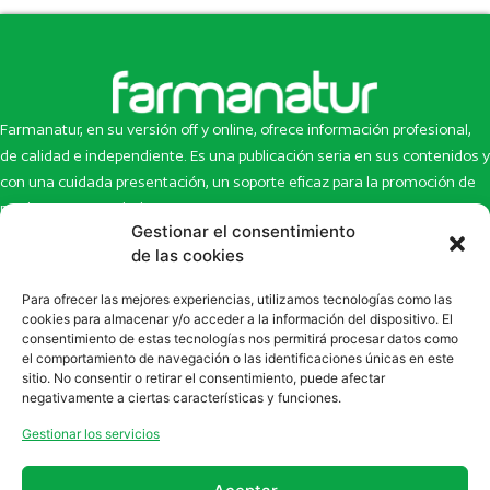
Farmanatur, en su versión off y online, ofrece información profesional,
de calidad e independiente. Es una publicación seria en sus contenidos y
con una cuidada presentación, un soporte eficaz para la promoción de
productos y novedades.
Gestionar el consentimiento
Inicio
Noticias
de las cookies
La revista
Entrevistas
Para ofrecer las mejores experiencias, utilizamos tecnologías como las
Newsletter
Artículos
cookies para almacenar y/o acceder a la información del dispositivo. El
Eco Multimedia
Escaparate
consentimiento de estas tecnologías nos permitirá procesar datos como
Contacto
Enlaces de interés
el comportamiento de navegación o las identificaciones únicas en este
sitio. No consentir o retirar el consentimiento, puede afectar
SUSCRÍBETE A NUESTRO NEWSLETTER
negativamente a ciertas características y funciones.
Puedes suscribirte a nuestro newsletter rellenando el formulario en
Gestionar los servicios
la sección de
Newsletter