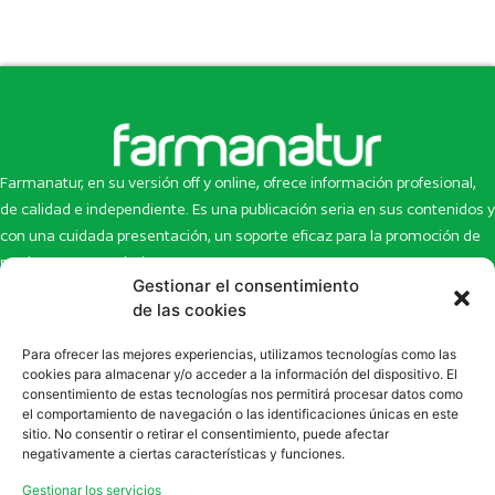
Farmanatur, en su versión off y online, ofrece información profesional,
de calidad e independiente. Es una publicación seria en sus contenidos y
con una cuidada presentación, un soporte eficaz para la promoción de
productos y novedades.
Gestionar el consentimiento
Inicio
Noticias
de las cookies
La revista
Entrevistas
Para ofrecer las mejores experiencias, utilizamos tecnologías como las
Newsletter
Artículos
cookies para almacenar y/o acceder a la información del dispositivo. El
Eco Multimedia
Escaparate
consentimiento de estas tecnologías nos permitirá procesar datos como
Contacto
Enlaces de interés
el comportamiento de navegación o las identificaciones únicas en este
sitio. No consentir o retirar el consentimiento, puede afectar
SUSCRÍBETE A NUESTRO NEWSLETTER
negativamente a ciertas características y funciones.
Puedes suscribirte a nuestro newsletter rellenando el formulario en
Gestionar los servicios