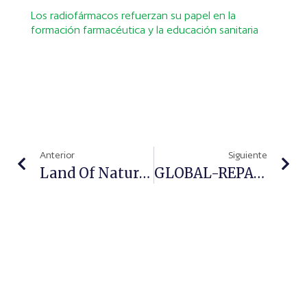
Los radiofármacos refuerzan su papel en la
formación farmacéutica y la educación sanitaria
Anterior
Siguiente
Land Of Nature Presenta Nuevos Dispensadores De Pared Para Su Jabón Líquido Natural Y Artesano
GLOBAL-REPAIR, Crema Nutrirrejuvenecedora Multirrevitalizante