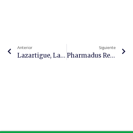
Anterior
Siguiente
Lazartigue, La Nueva Marca Capilar Botánica Y Vegana
Pharmadus Renueva Su Histórica Gama Manasul Para La Salud Digestiva