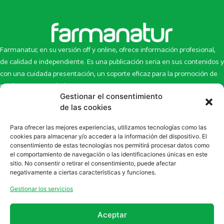
Farmanatur, en su versión off y online, ofrece información profesional,
de calidad e independiente. Es una publicación seria en sus contenidos y
con una cuidada presentación, un soporte eficaz para la promoción de
productos y novedades.
Gestionar el consentimiento
Inicio
Noticias
de las cookies
La revista
Entrevistas
Para ofrecer las mejores experiencias, utilizamos tecnologías como las
Newsletter
Artículos
cookies para almacenar y/o acceder a la información del dispositivo. El
Eco Multimedia
Escaparate
consentimiento de estas tecnologías nos permitirá procesar datos como
Contacto
Enlaces de interés
el comportamiento de navegación o las identificaciones únicas en este
sitio. No consentir o retirar el consentimiento, puede afectar
SUSCRÍBETE A NUESTRO NEWSLETTER
negativamente a ciertas características y funciones.
Puedes suscribirte a nuestro newsletter rellenando el formulario en
Gestionar los servicios
la sección de
Newsletter
Aceptar