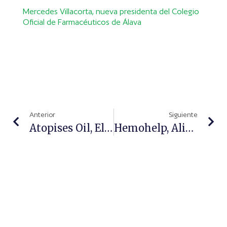
Mercedes Villacorta, nueva presidenta del Colegio
Oficial de Farmacéuticos de Álava
Anterior
Siguiente
Atopises Oil, El Nuevo Aceite Hidratante De Sesderma
Hemohelp, Alivio Frío Para Las Hemorroides Internas Y Externas