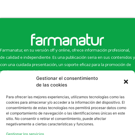
Farmanatur, en su versión off y online, ofrece información profesional,
de calidad e independiente. Es una publicación seria en sus contenidos y
con una cuidada presentación, un soporte eficaz para la promoción de
productos y novedades.
Gestionar el consentimiento
Inicio
Noticias
de las cookies
La revista
Entrevistas
Para ofrecer las mejores experiencias, utilizamos tecnologías como las
Newsletter
Artículos
cookies para almacenar y/o acceder a la información del dispositivo. El
Eco Multimedia
Escaparate
consentimiento de estas tecnologías nos permitirá procesar datos como
Contacto
Enlaces de interés
el comportamiento de navegación o las identificaciones únicas en este
sitio. No consentir o retirar el consentimiento, puede afectar
SUSCRÍBETE A NUESTRO NEWSLETTER
negativamente a ciertas características y funciones.
Puedes suscribirte a nuestro newsletter rellenando el formulario en
Gestionar los servicios