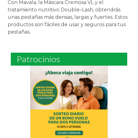
Con
M
av
ala
,
la
M
á
sc
ara
C
rem
osa
V
L
y
el
tr
at
am
ient
o
nutrit
ivo
Double
–
L
ash
,
ob
t
end
r
ás
un
as
p
esta
ñ
as
m
ás
dens
as
,
larg
as
y
fu
ert
es
.
Est
os
product
os
son
f
á
cil
es
de
us
ar
y
se
g
uro
s
para
t
us
p
esta
ñ
as
.
Patrocinios