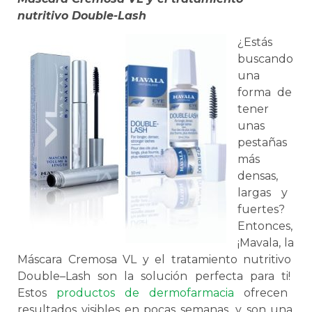
nutritivo Double-Lash
¿
Est
ás
bus
c
ando
un
a
form
a
de
t
ener
un
as
p
esta
ñ
as
m
ás
dens
as
,
larg
as
y
fu
ert
es
?
Ent
on
ces
,
¡
M
av
ala
,
la
M
á
sc
ara
C
rem
osa
V
L
y
el
tr
at
am
ient
o
nutrit
ivo
Double
–
L
ash
son
la
sol
uci
ón
perfect
a
para
ti
!
Est
os
product
os
de
der
m
of
armac
ia
of
rec
en
result
ados
vis
ibles
en
p
oc
as
sem
anas
,
y
son
un
a