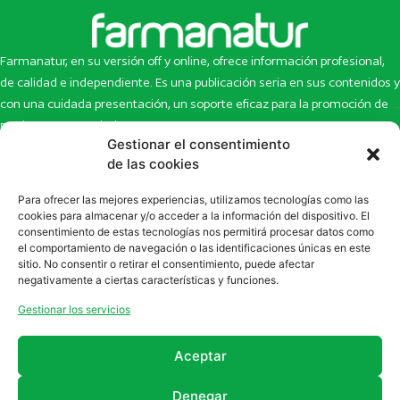
Farmanatur, en su versión off y online, ofrece información profesional,
de calidad e independiente. Es una publicación seria en sus contenidos y
con una cuidada presentación, un soporte eficaz para la promoción de
productos y novedades.
Gestionar el consentimiento
Inicio
Noticias
de las cookies
La revista
Entrevistas
Para ofrecer las mejores experiencias, utilizamos tecnologías como las
Newsletter
Artículos
cookies para almacenar y/o acceder a la información del dispositivo. El
Eco Multimedia
Escaparate
consentimiento de estas tecnologías nos permitirá procesar datos como
Contacto
Enlaces de interés
el comportamiento de navegación o las identificaciones únicas en este
sitio. No consentir o retirar el consentimiento, puede afectar
SUSCRÍBETE A NUESTRO NEWSLETTER
negativamente a ciertas características y funciones.
Puedes suscribirte a nuestro newsletter rellenando el formulario en
Gestionar los servicios
la sección de
Newsletter
Aceptar
Denegar