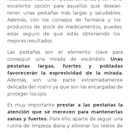
excel
ente
op
ci
ón
para
aqu
ell
os
que
des
ean
t
ener
un
as
p
esta
ñ
as
m
ás
larg
as
y
sal
ud
ables
.
Ad
em
ás
,
con
los
con
se
j
os
de
farm
acia
y
los
product
os
de
stock
de
medic
ament
os
,
p
ued
es
est
ar
se
g
uro
de
que
est
ás
ob
ten
i
endo
los
me
j
ores
result
ados
.
Las pestañas son el elemento clave para
conseguir una mirada de escándalo.
Unas
pestañas largas, fuertes y pobladas
favorecerán la expresividad de la mirada.
Además, son una parte extremadamente
delicada del rostro ya que son las encargadas de
proteger los ojos.
Es muy importante
prestar a las pestañas la
atención que se merecen para mantenerlas
sanas y fuertes.
Para ello, aparte de seguir una
rutina de limpieza diaria y eliminar los restos de