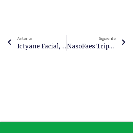
Anterior
Siguiente
Ictyane Facial, Hidratación Y Nutrición Para Las Pieles Secas
NasoFaes Triple Acción +, El Remedio Para Frenar La Sequedad Nasal