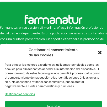
Farmanatur, en su versión off y online, ofrece información profesional,
de calidad e independiente. Es una publicación seria en sus contenidos y
con una cuidada presentación, un soporte eficaz para la promoción de
productos y novedades.
Gestionar el consentimiento
Inicio
Noticias
de las cookies
La revista
Entrevistas
Para ofrecer las mejores experiencias, utilizamos tecnologías como las
Newsletter
Artículos
cookies para almacenar y/o acceder a la información del dispositivo. El
Eco Multimedia
Escaparate
consentimiento de estas tecnologías nos permitirá procesar datos como
Contacto
Enlaces de interés
el comportamiento de navegación o las identificaciones únicas en este
sitio. No consentir o retirar el consentimiento, puede afectar
SUSCRÍBETE A NUESTRO NEWSLETTER
negativamente a ciertas características y funciones.
Puedes suscribirte a nuestro newsletter rellenando el formulario en
Gestionar los servicios
la sección de
Newsletter
Aceptar