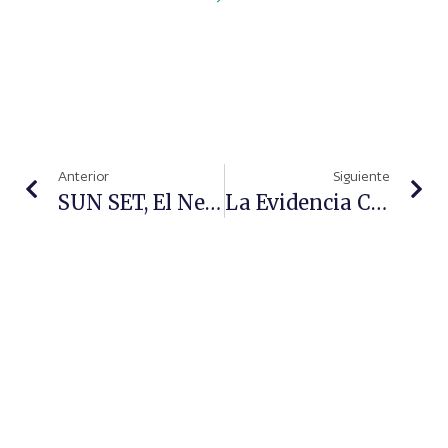
Anterior
Siguiente
SUN SET, El Neceser De Laboratorios BABÉ Que Cuida De La Piel Durante La Temporada De Sol
La Evidencia Científica Avala La Solución De Hidróxido De Potasio (KOH) Al 10% Como Opción Segura Y Eficaz Para Tratar El Molusco Contagioso