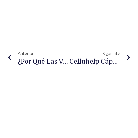
Anterior
Siguiente
¿Por Qué Las Vitaminas Del Grupo B Son Tan Importantes Para El Cabello?
Celluhelp Cápsulas, El Nutricosmético Vegano De Eiralabs Que Mejora La Celulitis Y El Metabolismo