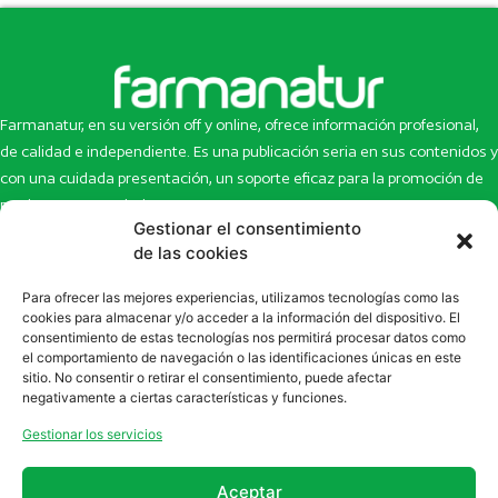
Farmanatur, en su versión off y online, ofrece información profesional,
de calidad e independiente. Es una publicación seria en sus contenidos y
con una cuidada presentación, un soporte eficaz para la promoción de
productos y novedades.
Gestionar el consentimiento
Inicio
Noticias
de las cookies
La revista
Entrevistas
Para ofrecer las mejores experiencias, utilizamos tecnologías como las
Newsletter
Artículos
cookies para almacenar y/o acceder a la información del dispositivo. El
Eco Multimedia
Escaparate
consentimiento de estas tecnologías nos permitirá procesar datos como
Contacto
Enlaces de interés
el comportamiento de navegación o las identificaciones únicas en este
sitio. No consentir o retirar el consentimiento, puede afectar
SUSCRÍBETE A NUESTRO NEWSLETTER
negativamente a ciertas características y funciones.
Puedes suscribirte a nuestro newsletter rellenando el formulario en
Gestionar los servicios
la sección de
Newsletter
Aceptar