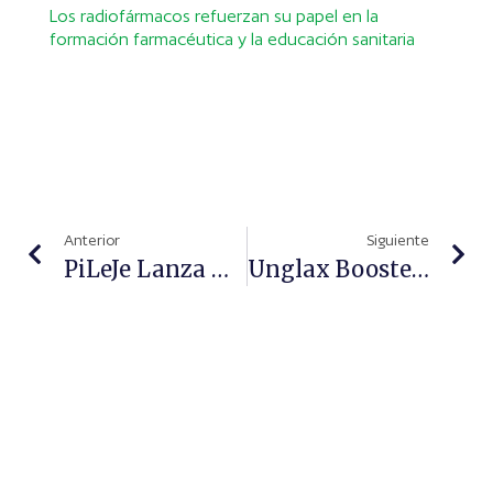
Los radiofármacos refuerzan su papel en la
formación farmacéutica y la educación sanitaria
Anterior
Siguiente
PiLeJe Lanza Una Nueva Solución Innovadora Para El Acompañamiento Del SIBO
Unglax Booster Regenerador, Un Sérum SOS Al Rescate De Tus Uñas Dañadas Por Las Manicuras Agresivas