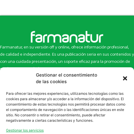
Farmanatur, en su versión off y online, ofrece información profesional,
de calidad e independiente. Es una publicación seria en sus contenidos y
con una cuidada presentación, un soporte eficaz para la promoción de
productos y novedades.
Gestionar el consentimiento
Inicio
Noticias
de las cookies
La revista
Entrevistas
Para ofrecer las mejores experiencias, utilizamos tecnologías como las
Newsletter
Artículos
cookies para almacenar y/o acceder a la información del dispositivo. El
Eco Multimedia
Escaparate
consentimiento de estas tecnologías nos permitirá procesar datos como
Contacto
Enlaces de interés
el comportamiento de navegación o las identificaciones únicas en este
sitio. No consentir o retirar el consentimiento, puede afectar
SUSCRÍBETE A NUESTRO NEWSLETTER
negativamente a ciertas características y funciones.
Puedes suscribirte a nuestro newsletter rellenando el formulario en
Gestionar los servicios
la sección de
Newsletter