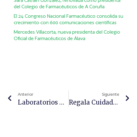
Sara Catrain González, renovada como presidenta
del Colegio de Farmacéuticos de A Coruña
El 24 Congreso Nacional Farmacéutico consolida su
crecimiento con 600 comunicaciones científicas
Mercedes Villacorta, nueva presidenta del Colegio
Oficial de Farmacéuticos de Álava
Anterior
Siguiente
Laboratorios Babé Presenta Ampollas Con Vitamina D Y Un Peeling De Noche
Regala Cuidado Para Tu Piel Estos Reyes Con Apivita