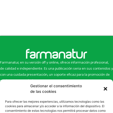
Farmanatur, en su versión off y online, ofrece información profesional,
de calidad e independiente. Es una publicación seria en sus contenidos y
con una cuidada presentación, un soporte eficaz para la promoción de
productos y novedades.
Gestionar el consentimiento
Inicio
Noticias
de las cookies
La revista
Entrevistas
Para ofrecer las mejores experiencias, utilizamos tecnologías como las
Newsletter
Artículos
cookies para almacenar y/o acceder a la información del dispositivo. El
Eco Multimedia
Escaparate
consentimiento de estas tecnologías nos permitirá procesar datos como