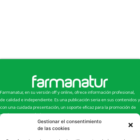
Farmanatur, en su versión off y online, ofrece información profesional,
de calidad e independiente. Es una publicación seria en sus contenidos y
con una cuidada presentación, un soporte eficaz para la promoción de
productos y novedades.
Gestionar el consentimiento
Inicio
Noticias
de las cookies
La revista
Entrevistas