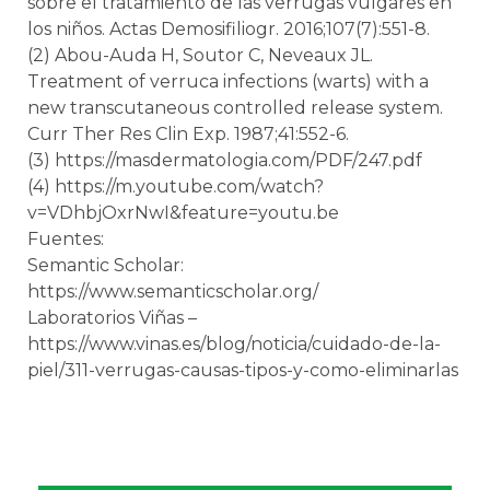
sobre el tratamiento de las verrugas vulgares en
los niños. Actas Demosifiliogr. 2016;107(7):551-8.
(2) Abou-Auda H, Soutor C, Neveaux JL.
Treatment of verruca infections (warts) with a
new transcutaneous controlled release system.
Curr Ther Res Clin Exp. 1987;41:552-6.
(3) https://masdermatologia.com/PDF/247.pdf
(4) https://m.youtube.com/watch?
v=VDhbjOxrNwI&feature=youtu.be
Fuentes:
Semantic Scholar:
https://www.semanticscholar.org/
Laboratorios Viñas –
https://www.vinas.es/blog/noticia/cuidado-de-la-
piel/311-verrugas-causas-tipos-y-como-eliminarlas