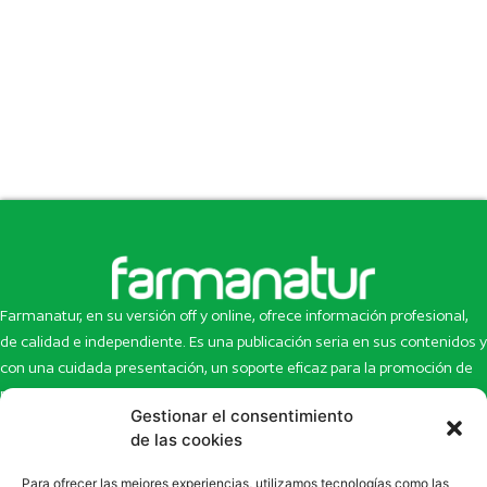
Farmanatur, en su versión off y online, ofrece información profesional,
de calidad e independiente. Es una publicación seria en sus contenidos y
con una cuidada presentación, un soporte eficaz para la promoción de
productos y novedades.
Gestionar el consentimiento
Inicio
Noticias
de las cookies
La revista
Entrevistas
Para ofrecer las mejores experiencias, utilizamos tecnologías como las