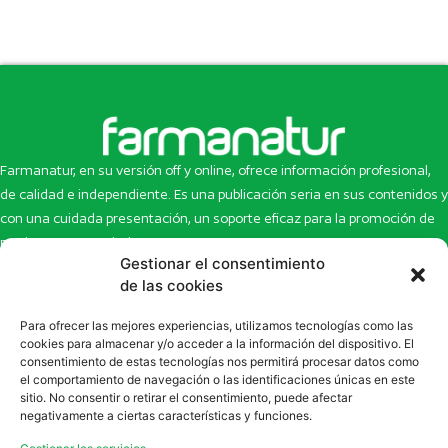
Farmanatur, en su versión off y online, ofrece información profesional,
de calidad e independiente. Es una publicación seria en sus contenidos y
con una cuidada presentación, un soporte eficaz para la promoción de
productos y novedades.
Gestionar el consentimiento
Inicio
Noticias
de las cookies
La revista
Entrevistas
Para ofrecer las mejores experiencias, utilizamos tecnologías como las
Newsletter
Artículos
cookies para almacenar y/o acceder a la información del dispositivo. El
Eco Multimedia
Escaparate
consentimiento de estas tecnologías nos permitirá procesar datos como
Contacto
Enlaces de interés
el comportamiento de navegación o las identificaciones únicas en este
sitio. No consentir o retirar el consentimiento, puede afectar
SUSCRÍBETE A NUESTRO NEWSLETTER
negativamente a ciertas características y funciones.
Puedes suscribirte a nuestro newsletter rellenando el formulario en