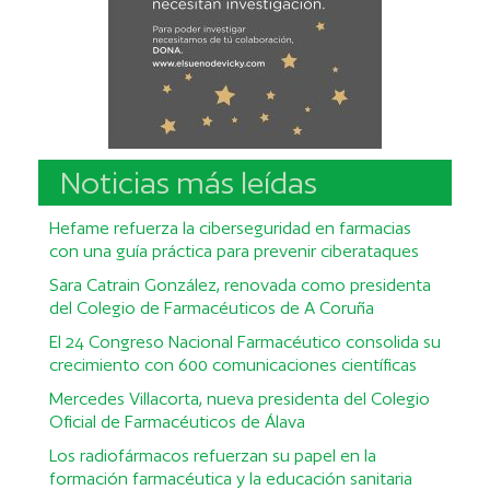
Noticias más leídas
Hefame refuerza la ciberseguridad en farmacias
con una guía práctica para prevenir ciberataques
Sara Catrain González, renovada como presidenta
del Colegio de Farmacéuticos de A Coruña
El 24 Congreso Nacional Farmacéutico consolida su
crecimiento con 600 comunicaciones científicas
Mercedes Villacorta, nueva presidenta del Colegio
Oficial de Farmacéuticos de Álava
Los radiofármacos refuerzan su papel en la
formación farmacéutica y la educación sanitaria