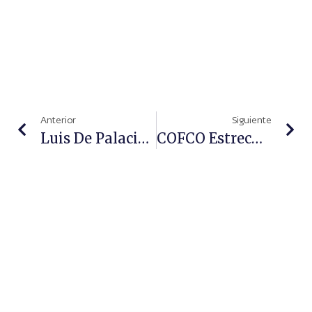
Anterior
Siguiente
Luis De Palacio, Presidente De La FEFE: “La Farmacia No Está Para Más Recortes”
COFCO Estrecha Lazos De Colaboración Con La Asociación De Enfermos De Alzheimer San Rafael