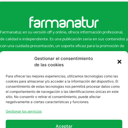
Farmanatur, en su versión off y online, ofrece información profesional,
de calidad e independiente. Es una publicación seria en sus contenidos y
con una cuidada presentación, un soporte eficaz para la promoción de
productos y novedades.
Gestionar el consentimiento
Inicio
Noticias
de las cookies
La revista
Entrevistas
Para ofrecer las mejores experiencias, utilizamos tecnologías como las
Newsletter
Artículos
cookies para almacenar y/o acceder a la información del dispositivo. El
Eco Multimedia
Escaparate
consentimiento de estas tecnologías nos permitirá procesar datos como
Contacto
Enlaces de interés
el comportamiento de navegación o las identificaciones únicas en este
sitio. No consentir o retirar el consentimiento, puede afectar
SUSCRÍBETE A NUESTRO NEWSLETTER
negativamente a ciertas características y funciones.
Puedes suscribirte a nuestro newsletter rellenando el formulario en
Gestionar los servicios
la sección de
Newsletter
Aceptar