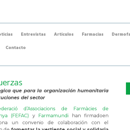
ticias
Entrevistas
Artículos
Farmacias
Dermofa
Contacto
uerzas
égica que para la organización humanitaria
uciones del sector
ederació d’Associacions de Farmàcies de
unya (FEFAC)
y
Farmamundi
han firmadoen
lona un convenio de colaboración con el
vo de
fomentar la vertiente social y solidaria