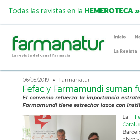
Todas las revistas en la
HEMEROTECA »
Inicio
No
La Revista
La revista del canal farmacia
06/05/2019
Farmanatur
Fefac y Farmamundi suman f
El convenio refuerza la importancia estrat
Farmamundi tiene estrechar lazos con instit
La
F
Catal
Barce
objeti