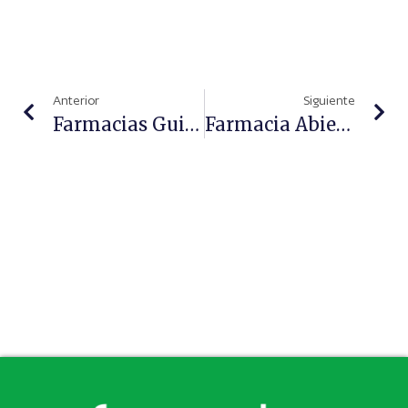
Anterior
Siguiente
Farmacias Guipuzcoanas Informan Sobre Enfermedad De Lyme
Farmacia Abierta, Finalista De Los Premios GEPAC