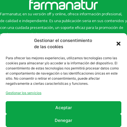
Farmanatur, en su versión off y online, ofrece información profesional,
de calidad e independiente. Es una publicación seria en sus contenidos y
con una cuidada presentación, un soporte eficaz para la promoción de
productos y novedades.
Gestionar el consentimiento
Inicio
Noticias
de las cookies
La revista
Entrevistas
Para ofrecer las mejores experiencias, utilizamos tecnologías como las
Newsletter
Artículos
cookies para almacenar y/o acceder a la información del dispositivo. El
Eco Multimedia
Escaparate
consentimiento de estas tecnologías nos permitirá procesar datos como
Contacto
Enlaces de interés
el comportamiento de navegación o las identificaciones únicas en este
sitio. No consentir o retirar el consentimiento, puede afectar
SUSCRÍBETE A NUESTRO NEWSLETTER
negativamente a ciertas características y funciones.
Puedes suscribirte a nuestro newsletter rellenando el formulario en
Gestionar los servicios
la sección de
Newsletter
Aceptar
Denegar