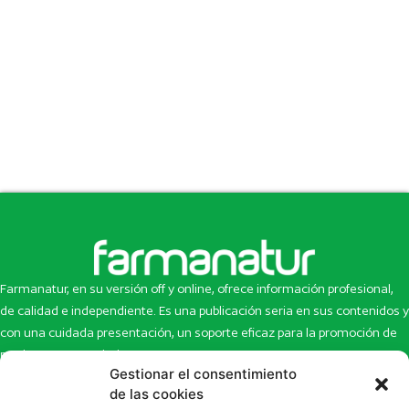
Farmanatur, en su versión off y online, ofrece información profesional,
de calidad e independiente. Es una publicación seria en sus contenidos y
con una cuidada presentación, un soporte eficaz para la promoción de
productos y novedades.
Gestionar el consentimiento
Inicio
Noticias
de las cookies