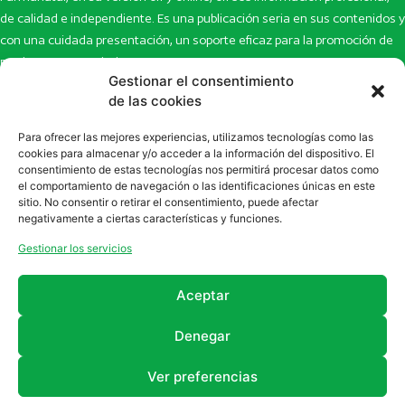
de calidad e independiente. Es una publicación seria en sus contenidos y
con una cuidada presentación, un soporte eficaz para la promoción de
productos y novedades.
Gestionar el consentimiento
Inicio
Noticias
de las cookies
La revista
Entrevistas
Para ofrecer las mejores experiencias, utilizamos tecnologías como las
Newsletter
Artículos
cookies para almacenar y/o acceder a la información del dispositivo. El
Eco Multimedia
Escaparate
consentimiento de estas tecnologías nos permitirá procesar datos como
Contacto
Enlaces de interés
el comportamiento de navegación o las identificaciones únicas en este
sitio. No consentir o retirar el consentimiento, puede afectar
SUSCRÍBETE A NUESTRO NEWSLETTER
negativamente a ciertas características y funciones.
Puedes suscribirte a nuestro newsletter rellenando el formulario en
Gestionar los servicios
la sección de
Newsletter
Aceptar
Denegar
Ver preferencias
2011 - 2026
Revista Farmanatur
Legal