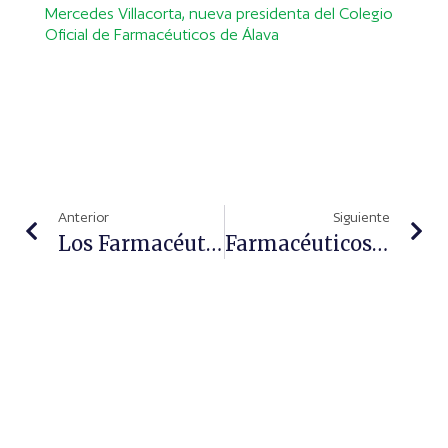
Mercedes Villacorta, nueva presidenta del Colegio
Oficial de Farmacéuticos de Álava
Anterior
Siguiente
Los Farmacéuticos, Agentes Activos En La Divulgación De La Vacunación Frente A Enfermedades Contagiosas
Farmacéuticos De Toledo Actualizan Su Formación En Las Vacunas Del Rotavirus Y El Meningococo