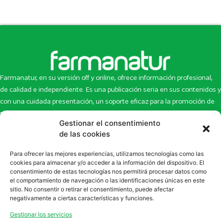
Farmanatur, en su versión off y online, ofrece información profesional,
de calidad e independiente. Es una publicación seria en sus contenidos y
con una cuidada presentación, un soporte eficaz para la promoción de
productos y novedades.
Gestionar el consentimiento
Inicio
Noticias
de las cookies
La revista
Entrevistas
Para ofrecer las mejores experiencias, utilizamos tecnologías como las
Newsletter
Artículos
cookies para almacenar y/o acceder a la información del dispositivo. El
Eco Multimedia
Escaparate
consentimiento de estas tecnologías nos permitirá procesar datos como
Contacto
Enlaces de interés
el comportamiento de navegación o las identificaciones únicas en este
sitio. No consentir o retirar el consentimiento, puede afectar
SUSCRÍBETE A NUESTRO NEWSLETTER
negativamente a ciertas características y funciones.
Puedes suscribirte a nuestro newsletter rellenando el formulario en
Gestionar los servicios
la sección de
Newsletter