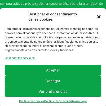
con una cuidada presentación, un soporte eficaz para la promoción de
productos y novedades.
Gestionar el consentimiento
Inicio
de las cookies
Noticias
La revista
Entrevistas
Para ofrecer las mejores experiencias, utilizamos tecnologías como las
Newsletter
Artículos
cookies para almacenar y/o acceder a la información del dispositivo. El
Eco Multimedia
Escaparate
consentimiento de estas tecnologías nos permitirá procesar datos como
el comportamiento de navegación o las identificaciones únicas en este
Contacto
Enlaces de interés
sitio. No consentir o retirar el consentimiento, puede afectar
SUSCRÍBETE A NUESTRO NEWSLETTER
negativamente a ciertas características y funciones.
Puedes suscribirte a nuestro newsletter rellenando el formulario en
Gestionar los servicios
la sección de
Newsletter
Aceptar
Denegar
Ver preferencias
2011 - 2026
Revista Farmanatur
Legal
Política de cookies
Política de privacidad
Aviso legal