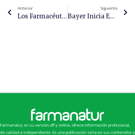
Anterior
Siguiente
Los Farmacéuticos Subrayan Su Rol De Expertos En El Medicamento Y Apuestan Por Un Modelo Asistencial “cercano, Accesible Y Profesional”
Bayer Inicia En Logroño El Recorrido De Monólogos Científicos Y Anima A Los Jóvenes A Sumarse A La Acción Por La Sostenibilidad
Farmanatur, en su versión off y online, ofrece información profesional,
de calidad e independiente. Es una publicación seria en sus contenidos y