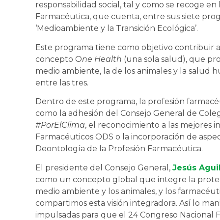
responsabilidad social, tal y como se recoge en l
Farmacéutica, que cuenta, entre sus siete pr
‘Medioambiente y la Transición Ecológica’.
Este programa tiene como objetivo contribuir a 
concepto O
ne Health
(una sola salud), que pr
medio ambiente, la de los animales y la salud 
entre las tres.
Dentro de este programa, la profesión farmac
como la adhesión del Consejo General de Coleg
#PorElClima
, el reconocimiento a las mejores 
Farmacéuticos ODS o la incorporación de aspe
Deontología de la Profesión Farmacéutica.
El presidente del Consejo General,
Jesús Agui
como un concepto global que integre la protecc
medio ambiente y los animales, y los farmacéuti
compartimos esta visión integradora. Así lo ma
impulsadas para que el 24 Congreso Nacional