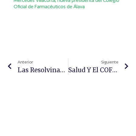
Mercedes Villacorta, nueva presidenta del Colegio
Oficial de Farmacéuticos de Álava
Anterior
Siguiente
Las Resolvinas Reducen La Inflamación Y Aumentan La Longevidad
Salud Y El COF De Sevilla Celebran Una Jornada Informativa Sobre El Plan Anual De Inspección