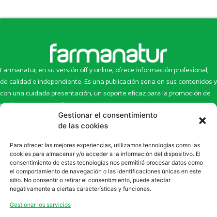
Farmanatur, en su versión off y online, ofrece información profesional,
de calidad e independiente. Es una publicación seria en sus contenidos y
con una cuidada presentación, un soporte eficaz para la promoción de
productos y novedades.
Gestionar el consentimiento
Inicio
Noticias
de las cookies
La revista
Entrevistas
Para ofrecer las mejores experiencias, utilizamos tecnologías como las
Newsletter
Artículos
cookies para almacenar y/o acceder a la información del dispositivo. El
Eco Multimedia
Escaparate
consentimiento de estas tecnologías nos permitirá procesar datos como
Contacto
Enlaces de interés
el comportamiento de navegación o las identificaciones únicas en este
sitio. No consentir o retirar el consentimiento, puede afectar
SUSCRÍBETE A NUESTRO NEWSLETTER
negativamente a ciertas características y funciones.
Puedes suscribirte a nuestro newsletter rellenando el formulario en
Gestionar los servicios
la sección de
Newsletter