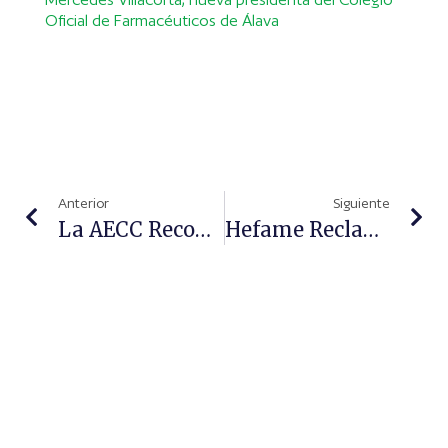
Oficial de Farmacéuticos de Álava
Anterior
Siguiente
La AECC Reconoce La Trayectoria De Fundación Hefame En RSC Y Su Compromiso Con La Prevención Del Cáncer
Hefame Reclama Un Marco Estable De Precios De Medicamentos Que Facilite La Planificación Logística Y Farmacéutica