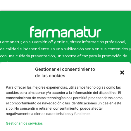
Farmanatur, en su versión off y online, ofrece información profesional,
de calidad e independiente. Es una publicación seria en sus contenidos y
con una cuidada presentación, un soporte eficaz para la promoción de
productos y novedades.
Gestionar el consentimiento
Inicio
Noticias
de las cookies
La revista
Entrevistas
Para ofrecer las mejores experiencias, utilizamos tecnologías como las
Newsletter
Artículos
cookies para almacenar y/o acceder a la información del dispositivo. El
Eco Multimedia
Escaparate
consentimiento de estas tecnologías nos permitirá procesar datos como
Contacto
Enlaces de interés
el comportamiento de navegación o las identificaciones únicas en este
sitio. No consentir o retirar el consentimiento, puede afectar
SUSCRÍBETE A NUESTRO NEWSLETTER
negativamente a ciertas características y funciones.
Puedes suscribirte a nuestro newsletter rellenando el formulario en
Gestionar los servicios
la sección de
Newsletter