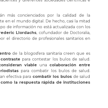
pacientes y diferentes sociedades científicas e
stán más concienciados por la calidad de la
e en el mundo digital. De hecho, casi la mitad
tipo de información no está actualizada con los
rederic Llordachs
, cofundador de Doctoralia,
or el directorio de profesionales sanitarios en
entro
de la blogosfera sanitaria creen que es
contraste
para contestar los bulos de salud.
onsideran viable
una
colaboración entre
riodistas
para combatir los bulos de salud.
tan efectiva para
combatir los bulos
de salud
 como la respuesta rápida de instituciones