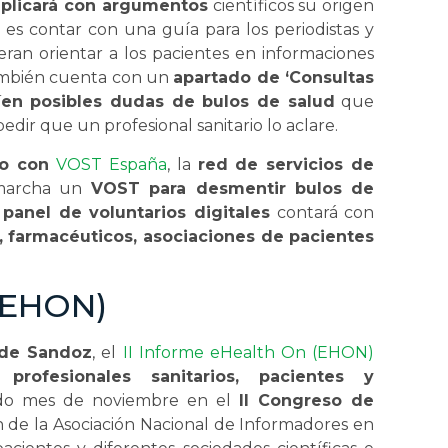
eplicará con argumentos
científicos su origen
o es contar con una guía para los periodistas y
eran orientar a los pacientes en informaciones
ambién cuenta con un
apartado de ‘Consultas
íen posibles dudas de bulos de salud
que
edir que un profesional sanitario lo aclare.
o con
VOST España
, la
red de servicios de
marcha un
VOST para desmentir bulos de
e
panel de voluntarios digitales
contará con
 farmacéuticos, asociaciones de pacientes
 (EHON)
 de Sandoz
, el
II Informe eHealth On (EHON)
profesionales sanitarios, pacientes y
ado mes de noviembre en el
II Congreso de
ón de la Asociación Nacional de Informadores en