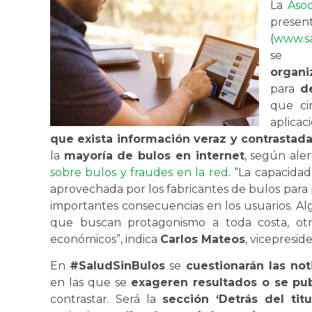
La
Asoc
pr
(
www.sa
s
organ
para
d
que cir
aplicac
que exista información veraz y contrastad
la
mayoría de bulos en internet
, según ale
sobre bulos y fraudes en la red
. “La capacida
aprovechada por los fabricantes de bulos par
importantes consecuencias en los usuarios. A
que buscan protagonismo a toda costa, otr
económicos”, indica
Carlos Mateos
, vicepresid
En
#SaludSinBulos
se
cuestionarán las not
en las que se
exageren resultados o se publ
contrastar. Será la
sección ‘Detrás del titu