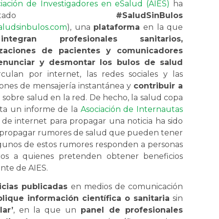
iación de Investigadores en eSalud (AIES)
ha
esentado
#SaludSinBulos
ludsinbulos.com
), una
plataforma
en la que
e
integran profesionales sanitarios,
izaciones de pacientes y comunicadores
enunciar y desmontar los bulos de salud
culan por internet, las redes sociales y las
iones de mensajería instantánea y
contribuir a
a
sobre salud en la red. De hecho, la salud copa
rta un informe de la
Asociación de Internautas
d de internet para propagar una noticia ha sido
a propagar rumores de salud que pueden tener
lgunos de estos rumores responden a personas
os a quienes pretenden obtener beneficios
ente de AIES.
icias publicadas
en medios de comunicación
ique información científica o sanitaria
sin
lar’
, en la que un
panel de profesionales