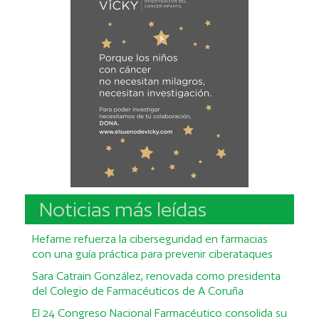
Noticias más leídas
Hefame refuerza la ciberseguridad en farmacias
con una guía práctica para prevenir ciberataques
Sara Catrain González, renovada como presidenta
del Colegio de Farmacéuticos de A Coruña
El 24 Congreso Nacional Farmacéutico consolida su