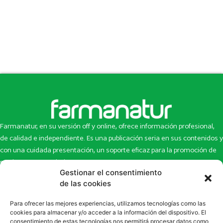
Farmanatur, en su versión off y online, ofrece información profesional,
de calidad e independiente. Es una publicación seria en sus contenidos y
con una cuidada presentación, un soporte eficaz para la promoción de
productos y novedades.
Gestionar el consentimiento
Inicio
Noticias
de las cookies
La revista
Entrevistas
Para ofrecer las mejores experiencias, utilizamos tecnologías como las
Newsletter
Artículos
cookies para almacenar y/o acceder a la información del dispositivo. El
Eco Multimedia
Escaparate
consentimiento de estas tecnologías nos permitirá procesar datos como