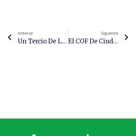
Anterior
Siguiente
Un Tercio De Los Españoles Buscan Nutracéuticos Para Combatir El Envejecimiento
El COF De Ciudad Real Acoge Una Sesión Formativa Para Mejorar La Seguridad De Los Profesionales Sanitarios En Las Farmacias Rurales