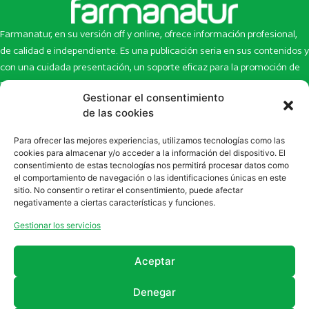
Farmanatur, en su versión off y online, ofrece información profesional,
de calidad e independiente. Es una publicación seria en sus contenidos y
con una cuidada presentación, un soporte eficaz para la promoción de
productos y novedades.
Gestionar el consentimiento
Inicio
Noticias
de las cookies
La revista
Entrevistas
Para ofrecer las mejores experiencias, utilizamos tecnologías como las
Newsletter
Artículos
cookies para almacenar y/o acceder a la información del dispositivo. El
Eco Multimedia
Escaparate
consentimiento de estas tecnologías nos permitirá procesar datos como
Contacto
Enlaces de interés
el comportamiento de navegación o las identificaciones únicas en este
sitio. No consentir o retirar el consentimiento, puede afectar
SUSCRÍBETE A NUESTRO NEWSLETTER
negativamente a ciertas características y funciones.
Puedes suscribirte a nuestro newsletter rellenando el formulario en
Gestionar los servicios
la sección de
Newsletter
Aceptar
Denegar