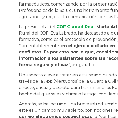
farmacéuticos, comenzando por la presentación
Profesionales de la Salud, una herramienta fu
agresiones y mejorar la comunicación con las 
La presidenta del
COF Ciudad Real
,
Marta Art
Rural del COF, Eva Labrado, ha destacado algun
formativa, como es el protocolo de prevención 
“lamentablemente,
en el ejercicio diario en
conflictos. Es por esto por lo que, consid
información a los asistentes sobre las rec
forma segura y eficaz
”, aseguraba.
Un aspecto clave a tratar en esta sesión ha sid
través de la App ‘AlertCorps’ de la Guardia Civi
directo, eficaz y discreto para transmitir a la
hecho del que se es víctima o testigo, con llam
Además, se ha incluido una breve introducción a
este es un campo muy abierto, con nociones rela
correo electrónico sospechosas
” o “verific