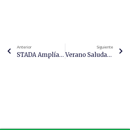
Anterior
Siguiente
STADA Amplía Su Cartera Europea De Consumer Healthcare Con La Adquisición De Distintas Marcas De Sanofi
Verano Saludable Apoteca Natura: Consejos Para Protegerte A Ti Y Al Medio Ambiente