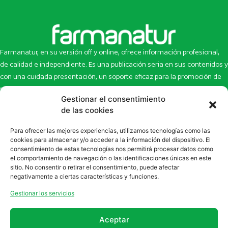
Farmanatur, en su versión off y online, ofrece información profesional,
de calidad e independiente. Es una publicación seria en sus contenidos y
con una cuidada presentación, un soporte eficaz para la promoción de
productos y novedades.
Gestionar el consentimiento
de las cookies
Inicio
Noticias
La revista
Entrevistas
Para ofrecer las mejores experiencias, utilizamos tecnologías como las
Newsletter
Artículos
cookies para almacenar y/o acceder a la información del dispositivo. El
Eco Multimedia
Escaparate
consentimiento de estas tecnologías nos permitirá procesar datos como
el comportamiento de navegación o las identificaciones únicas en este
Contacto
Enlaces de interés
sitio. No consentir o retirar el consentimiento, puede afectar
SUSCRÍBETE A NUESTRO NEWSLETTER
negativamente a ciertas características y funciones.
Puedes suscribirte a nuestro newsletter rellenando el formulario en
Gestionar los servicios
la sección de
Newsletter
Aceptar