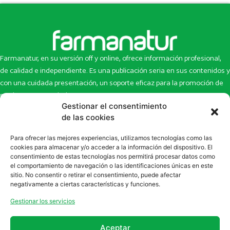
Farmanatur, en su versión off y online, ofrece información profesional,
de calidad e independiente. Es una publicación seria en sus contenidos y
con una cuidada presentación, un soporte eficaz para la promoción de
productos y novedades.
Gestionar el consentimiento
Inicio
Noticias
de las cookies
La revista
Entrevistas
Para ofrecer las mejores experiencias, utilizamos tecnologías como las
Newsletter
Artículos
cookies para almacenar y/o acceder a la información del dispositivo. El
Eco Multimedia
Escaparate
consentimiento de estas tecnologías nos permitirá procesar datos como
Contacto
Enlaces de interés
el comportamiento de navegación o las identificaciones únicas en este
sitio. No consentir o retirar el consentimiento, puede afectar
SUSCRÍBETE A NUESTRO NEWSLETTER
negativamente a ciertas características y funciones.
Puedes suscribirte a nuestro newsletter rellenando el formulario en
Gestionar los servicios
la sección de
Newsletter
Aceptar