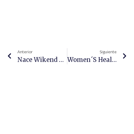
Anterior
Siguiente
Nace Wikend Smile®, La Compañía De Alta Estética Dentala Buen Precio Made In Spain A La Que Ya Acuden Los Famosos
Women´s Health Professional Care Aborda La Necesidad De Incorporar Una Perspectiva De Género A La Atención Sanitaria