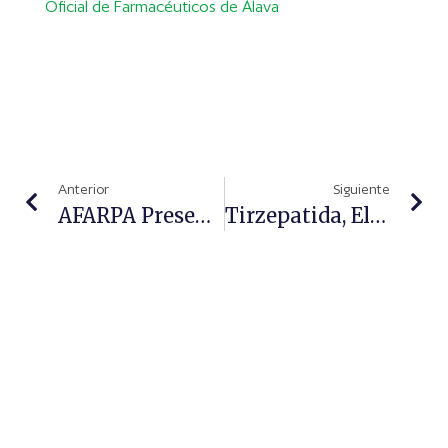
Oficial de Farmacéuticos de Álava
Anterior
Siguiente
AFARPA Presenta Al COFA El I Congreso Nacional De Farmacia Rural
Tirzepatida, Elegido Medicamento Más Innovador Del Año 2024