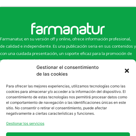
Farmanatur, en su versión off y online, ofrece información profesional,
de calidad e independiente. Es una publicación seria en sus contenidos y
con una cuidada presentación, un soporte eficaz para la promoción de
productos y novedades.
Gestionar el consentimiento
Inicio
Noticias
de las cookies
La revista
Entrevistas
Para ofrecer las mejores experiencias, utilizamos tecnologías como las
Newsletter
Artículos
cookies para almacenar y/o acceder a la información del dispositivo. El
Eco Multimedia
Escaparate
consentimiento de estas tecnologías nos permitirá procesar datos como
Contacto
Enlaces de interés
el comportamiento de navegación o las identificaciones únicas en este
sitio. No consentir o retirar el consentimiento, puede afectar
SUSCRÍBETE A NUESTRO NEWSLETTER
negativamente a ciertas características y funciones.
Puedes suscribirte a nuestro newsletter rellenando el formulario en
Gestionar los servicios
la sección de
Newsletter