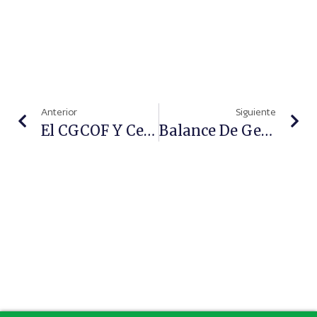
Anterior
Siguiente
El CGCOF Y Cesif Refuerzan Lazos Para Promover Una Formación De Excelencia E Impulsar La Innovación Entre Los Farmacéuticos
Balance De Gestión De La Farmacia En 2025, Por Asefarma