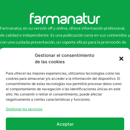
Farmanatur, en su versión off y online, ofrece información profesional,
de calidad e independiente. Es una publicación seria en sus contenidos y
con una cuidada presentación, un soporte eficaz para la promoción de
productos y novedades.
Gestionar el consentimiento
Inicio
Noticias
de las cookies
La revista
Entrevistas
Para ofrecer las mejores experiencias, utilizamos tecnologías como las
Newsletter
Artículos
cookies para almacenar y/o acceder a la información del dispositivo. El
Eco Multimedia
Escaparate
consentimiento de estas tecnologías nos permitirá procesar datos como
Contacto
Enlaces de interés
el comportamiento de navegación o las identificaciones únicas en este
sitio. No consentir o retirar el consentimiento, puede afectar
SUSCRÍBETE A NUESTRO NEWSLETTER
negativamente a ciertas características y funciones.
Puedes suscribirte a nuestro newsletter rellenando el formulario en
Gestionar los servicios
la sección de
Newsletter
Aceptar