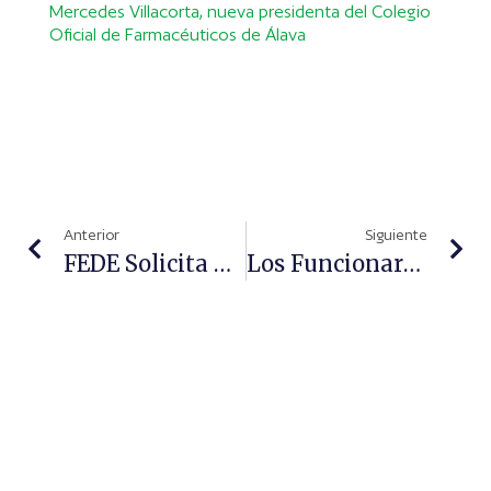
Mercedes Villacorta, nueva presidenta del Colegio
Oficial de Farmacéuticos de Álava
Anterior
Siguiente
FEDE Solicita Ante El Ministerio De Sanidad Un Mayor Compromiso De La Administración Con El Colectivo Diabético De Nuestro País
Los Funcionarios Se Concentrarán Frente Al Ministerio De Hacienda Contra Los Recortes Sanitarios En Muface