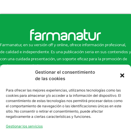
Farmanatur, en su versión off y online, ofrece información profesional,
de calidad e independiente. Es una publicación seria en sus contenidos y
con una cuidada presentación, un soporte eficaz para la promoción de
productos y novedades.
Gestionar el consentimiento
Inicio
Noticias
de las cookies
La revista
Entrevistas
Para ofrecer las mejores experiencias, utilizamos tecnologías como las
Newsletter
Artículos
cookies para almacenar y/o acceder a la información del dispositivo. El
Eco Multimedia
Escaparate
consentimiento de estas tecnologías nos permitirá procesar datos como
Contacto
Enlaces de interés
el comportamiento de navegación o las identificaciones únicas en este
sitio. No consentir o retirar el consentimiento, puede afectar
SUSCRÍBETE A NUESTRO NEWSLETTER
negativamente a ciertas características y funciones.
Puedes suscribirte a nuestro newsletter rellenando el formulario en
Gestionar los servicios
la sección de
Newsletter