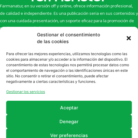
Farmanatur, en su versión off y online, ofrece información profesional,
de calidad e independiente. Es una publicación seria en sus contenidos y
con una cuidada presentación, un soporte eficaz para la promoción de
productos y novedades.
Gestionar el consentimiento
Inicio
Noticias
de las cookies
La revista
Entrevistas
Para ofrecer las mejores experiencias, utilizamos tecnologías como las
Newsletter
Artículos
cookies para almacenar y/o acceder a la información del dispositivo. El
Eco Multimedia
Escaparate
consentimiento de estas tecnologías nos permitirá procesar datos como
Contacto
Enlaces de interés
el comportamiento de navegación o las identificaciones únicas en este
sitio. No consentir o retirar el consentimiento, puede afectar
SUSCRÍBETE A NUESTRO NEWSLETTER
negativamente a ciertas características y funciones.
Puedes suscribirte a nuestro newsletter rellenando el formulario en
Gestionar los servicios
la sección de
Newsletter
Aceptar
Denegar
Ver preferencias
2011 - 2026
Revista Farmanatur
Legal