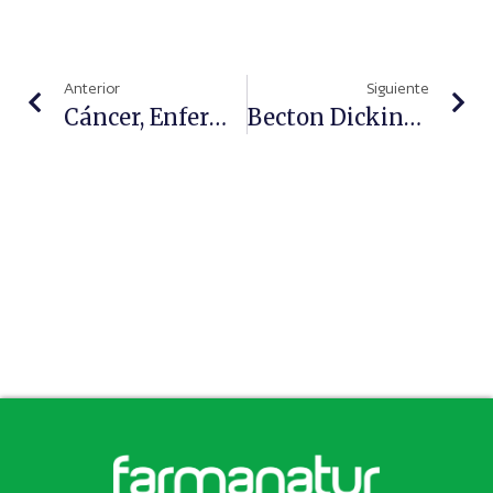
Anterior
Siguiente
Cáncer, Enfermedades Autoinmunes, COVID-19 Y Medicamentos Huérfanos, Principales Dianas De La Innovación En 2021
Becton Dickinson Presenta En Infarma Novedades Para La Automatización Y Digitalización De Las Farmacias Comunitarias Y Hospitalarias