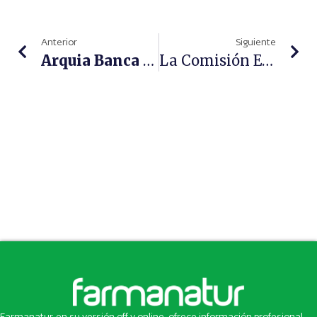
Anterior
Siguiente
Arquia Banca Se Consolida En Infarma 2023 Como Un Referente En Soluciones De Financiación Para El Sector Farmacéutico
La Comisión Especial Sobre El COVID-19 Del Parlamento Europeo Reconoce La Labor De La Farmacia Durante La Pandemia
Farmanatur, en su versión off y online, ofrece información profesional,