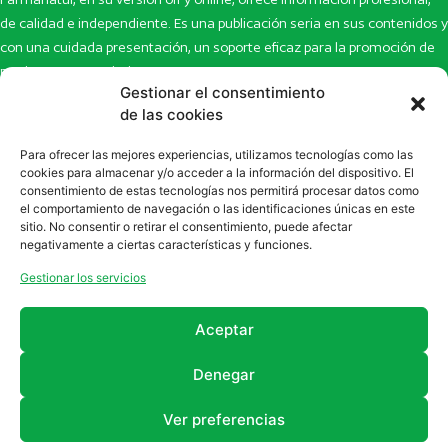
de calidad e independiente. Es una publicación seria en sus contenidos y
con una cuidada presentación, un soporte eficaz para la promoción de
productos y novedades.
Gestionar el consentimiento
Inicio
Noticias
de las cookies
La revista
Entrevistas
Para ofrecer las mejores experiencias, utilizamos tecnologías como las
Newsletter
Artículos
cookies para almacenar y/o acceder a la información del dispositivo. El
Eco Multimedia
Escaparate
consentimiento de estas tecnologías nos permitirá procesar datos como
Contacto
Enlaces de interés
el comportamiento de navegación o las identificaciones únicas en este
sitio. No consentir o retirar el consentimiento, puede afectar
SUSCRÍBETE A NUESTRO NEWSLETTER
negativamente a ciertas características y funciones.
Puedes suscribirte a nuestro newsletter rellenando el formulario en
Gestionar los servicios
la sección de
Newsletter
Aceptar
Denegar
Ver preferencias
2011 - 2026
Revista Farmanatur
Legal